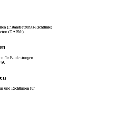
len (Instandsetzungs-Richtlinie)
beton (DAfStb).
en
n für Bauleistungen
49.
gen
n und Richtlinien für