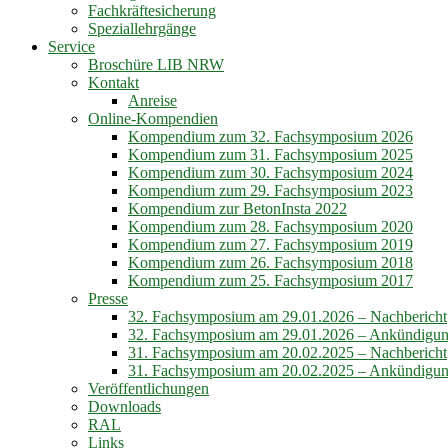
Fachkräftesicherung
Speziallehrgänge
Service
Broschüre LIB NRW
Kontakt
Anreise
Online-Kompendien
Kompendium zum 32. Fachsymposium 2026
Kompendium zum 31. Fachsymposium 2025
Kompendium zum 30. Fachsymposium 2024
Kompendium zum 29. Fachsymposium 2023
Kompendium zur BetonInsta 2022
Kompendium zum 28. Fachsymposium 2020
Kompendium zum 27. Fachsymposium 2019
Kompendium zum 26. Fachsymposium 2018
Kompendium zum 25. Fachsymposium 2017
Presse
32. Fachsymposium am 29.01.2026 – Nachbericht
32. Fachsymposium am 29.01.2026 – Ankündigu
31. Fachsymposium am 20.02.2025 – Nachbericht
31. Fachsymposium am 20.02.2025 – Ankündigu
Veröffentlichungen
Downloads
RAL
Links