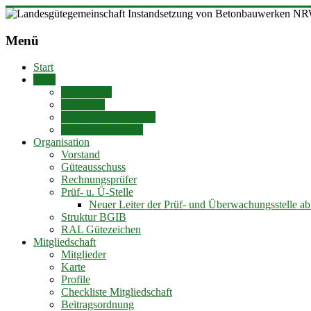
Zum
Inhalt
Landesgütegemeinschaft
springen
Menü
Instandsetzung
von
Start
Betonbauwerken
Ziele
NRW
Zielsetzung
e.V.
Aufgaben
Vorteile Auftraggeber
Vorteile Mitglieder
Organisation
Vorstand
Güteausschuss
Rechnungsprüfer
Prüf- u. Ü-Stelle
Neuer Leiter der Prüf- und Überwachungsstelle a
Struktur BGIB
RAL Gütezeichen
Mitgliedschaft
Mitglieder
Karte
Profile
Checkliste Mitgliedschaft
Beitragsordnung