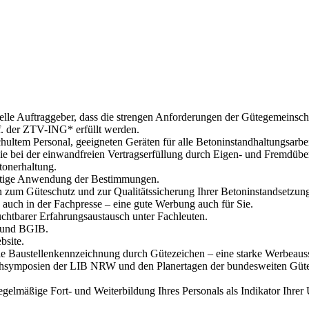
ielle Auftraggeber, dass die strengen Anforderungen der Gütegemeinsch
. der ZTV-ING* erfüllt werden.
ltem Personal, geeigneten Geräten für alle Betoninstandhaltungsarbei
ie bei der einwandfreien Vertragserfüllung durch Eigen- und Fremdüb
tonerhaltung.
ichtige Anwendung der Bestimmungen.
zum Güteschutz und zur Qualitätssicherung Ihrer Betoninstandsetzung
 auch in der Fachpresse – eine gute Werbung auch für Sie.
chtbarer Erfahrungsaustausch unter Fachleuten.
W und BGIB.
bsite.
 Baustellenkennzeichnung durch Gütezeichen – eine starke Werbeaus
 Fachsymposien der LIB NRW und den Planertagen der bundesweiten Güt
elmäßige Fort- und Weiterbildung Ihres Personals als Indikator Ihrer