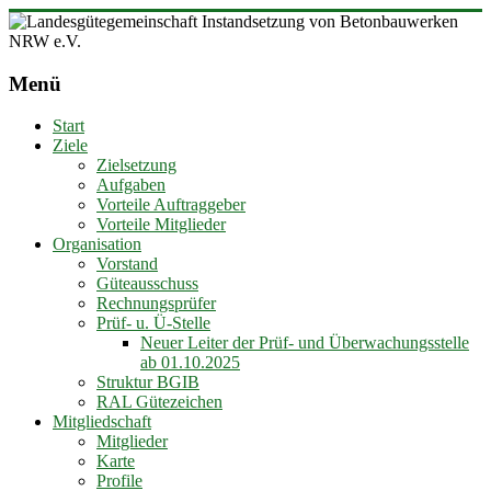
Zum
Inhalt
Landesgütegemeinschaft
springen
Instandsetzung
Menü
von
Betonbauwerken
Start
NRW
Ziele
e.V.
Zielsetzung
Aufgaben
Vorteile Auftraggeber
Vorteile Mitglieder
Organisation
Vorstand
Güteausschuss
Rechnungsprüfer
Prüf- u. Ü-Stelle
Neuer Leiter der Prüf- und Überwachungsstelle
ab 01.10.2025
Struktur BGIB
RAL Gütezeichen
Mitgliedschaft
Mitglieder
Karte
Profile