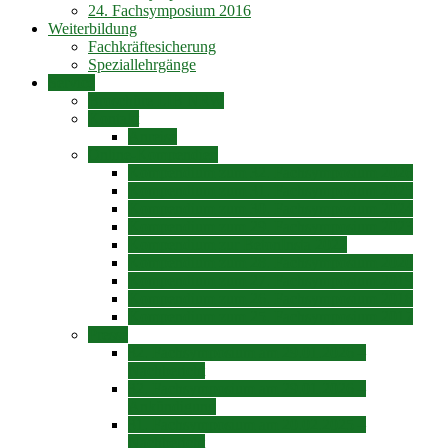
24. Fachsymposium 2016
Weiterbildung
Fachkräftesicherung
Speziallehrgänge
Service
Broschüre LIB NRW
Kontakt
Anreise
Online-Kompendien
Kompendium zum 32. Fachsymposium 2026
Kompendium zum 31. Fachsymposium 2025
Kompendium zum 30. Fachsymposium 2024
Kompendium zum 29. Fachsymposium 2023
Kompendium zur BetonInsta 2022
Kompendium zum 28. Fachsymposium 2020
Kompendium zum 27. Fachsymposium 2019
Kompendium zum 26. Fachsymposium 2018
Kompendium zum 25. Fachsymposium 2017
Presse
32. Fachsymposium am 29.01.2026 –
Nachbericht
32. Fachsymposium am 29.01.2026 –
Ankündigung
31. Fachsymposium am 20.02.2025 –
Nachbericht